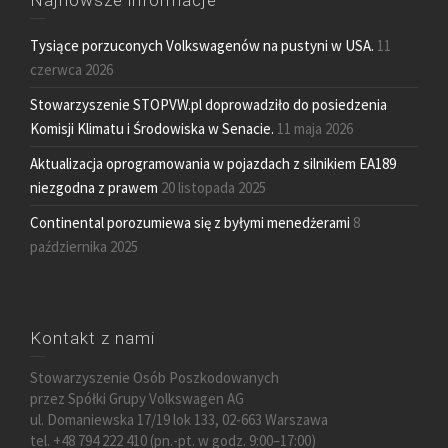
Najnowsze informacje
Tysiące porzuconych Volkswagenów na pustyni w USA.
11
czerwca 2026
Stowarzyszenie STOPVW.pl doprowadziło do posiedzenia
Komisji Klimatu i Środowiska w Senacie.
11 maja 2026
Aktualizacja oprogramowania w pojazdach z silnikiem EA189
niezgodna z prawem
20 listopada 2025
Continental porozumiewa się z byłymi menedżerami
8
października 2025
Kontakt z nami
Stowarzyszenie Osób Poszkodowanych
przez Spółki Grupy Volkswagen AG
ul. Domaniewska 17/19 lok 133, 02-663 Warszawa
tel. +48 794 222 410 (pn.-pt. w godz. 9:00–17:00)