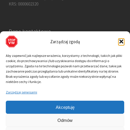
KRS: 0000602320
Dane kontaktowe
Zarządzaj zgodą
+48 794 222 410
dla poszkodowanych:
poszkodowani@stopvw.pl
Aby zapewnić jak najlepsze wrażenia, korzystamy z technologii, takich jak pliki
cookie, do przechowywania i/lub uzyskiwania dostępu do informacji o
dla mediów:
biuroprasowe@stopvw.pl
urządzeniu. Zgoda na te technologie pozwoli nam przetwarzać dane, takie jak
zachowanie podczas przeglądania lub unikalne identyfikatory na tej stronie.
Brak wyrażenia zgody lub wycofanie zgody może niekorzystnie wpłynąć na
niektóre cechy i funkcje.
Dołącz do pozwu
Zarządzaj serwisami
Akceptuję
Odmów